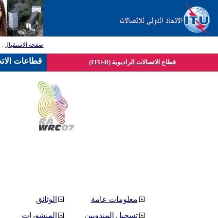
صفحة الاستقبال
:
ق
قطاعات الاتح
قطاع الاتصالات الراديوية (ITU-R)
معلومات عامة
الوثائق
تسجيل المندوبين
المنشورات