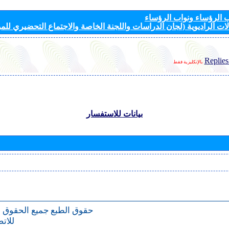
الرؤساء ونواب الرؤساء
ات الراديوية (لجان الدراسات واللجنة الخاصة والاجتماع التحضيري للمؤ
Replies
بالإنكليزية فقط
بيانات للاستفسار
حقوق الطبع
جميع الحقوق 
للات