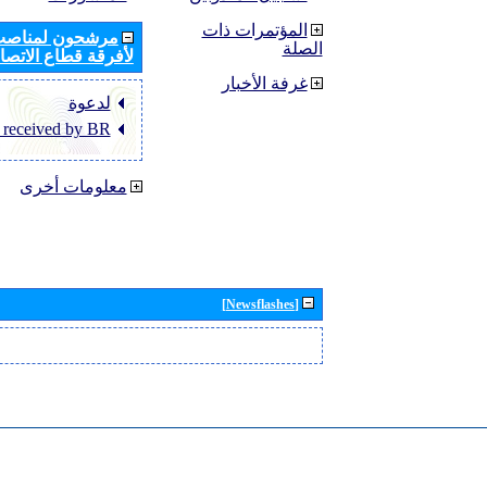
المؤتمرات ذات
مرشحون لمناصب 
الصلة
لأفرقة قطاع الاتصال
غرفة الأخبار
لدعوة
 received by BR
معلومات أخرى
[Newsflashes]