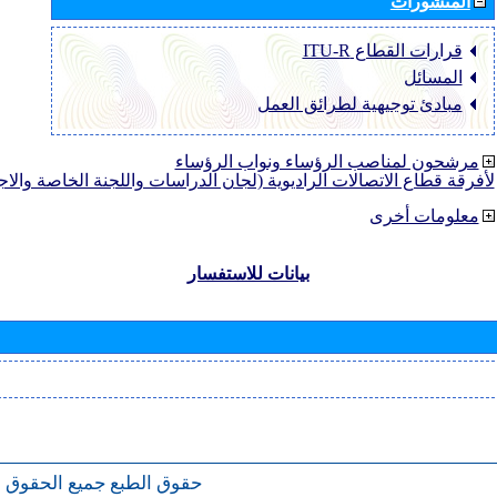
المنشورات
قرارات القطاع ‏ITU-R
المسائل
مبادئ توجيهية لطرائق العمل
مرشحون لمناصب الرؤساء ونواب الرؤساء
لأفرقة قطاع الاتصالات الراديوية (لجان الدراسات واللجنة الخاصة والا
معلومات أخرى
بيانات للاستفسار
حقوق الطبع
جميع الحقوق 