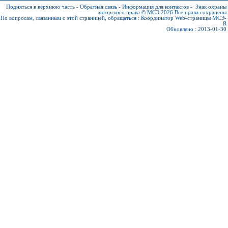
Подняться в верхнюю часть
-
Обратная связь
-
Информация для контактов
-
Знак охраны
авторского права © МСЭ 2026
Все права сохранены
По вопросам, связанным с этой страницей, обращаться :
Координатор Web-страницы МСЭ-
R
Обновлено : 2013-01-30