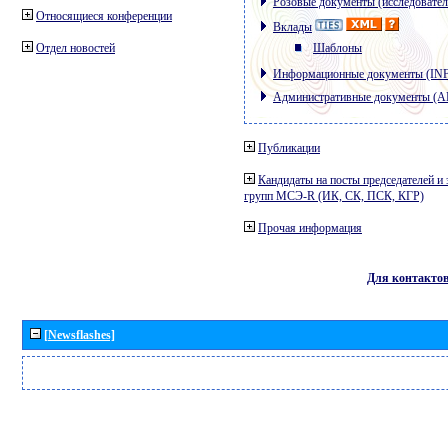
Розовые документы (исследовател
Относящиеся конференции
Вклады
Отдел новостей
Шаблоны
Информационные документы (IN
Административные документы (
Публикации
Кандидаты на посты председателей и 
групп МСЭ-R (ИК, СК, ПСК, КГР)
Прочая информация
Для контакто
[Newsflashes]