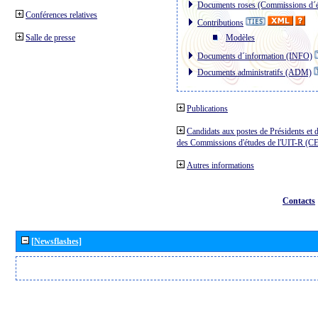
Documents roses (Commissions d´é
Conférences relatives
Contributions
Salle de presse
Modèles
Documents d´information (INFO)
Documents administratifs (ADM)
Publications
Candidats aux postes de Présidents et 
des Commissions d'études de l'UIT-R (C
Autres informations
Contacts
[Newsflashes]