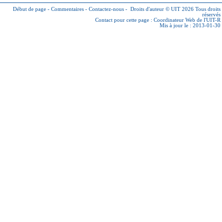
Début de page
-
Commentaires
-
Contactez-nous
-
Droits d'auteur © UIT 2026
Tous droits
réservés
Contact pour cette page :
Coordinateur Web de l'UIT-R
Mis à jour le : 2013-01-30