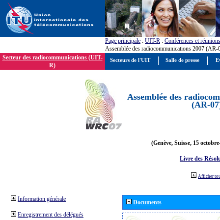
Page principale
:
UIT-R
:
Conférences et réunion
Assemblée des radiocommunications 2007 (AR-
Secteur des radiocommunications (UIT-
Secteurs de l'UIT
Salle de presse
E
R)
Assemblée des radiocom
(AR-07
(Genève, Suisse, 15 octobre
Livre des Résol
Afficher to
Information générale
Documents
Enregistrement des délégués