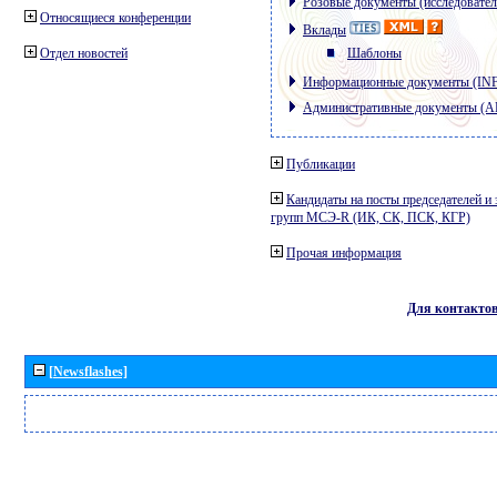
Розовые документы (исследовател
Относящиеся конференции
Вклады
Отдел новостей
Шаблоны
Информационные документы (IN
Административные документы (
Публикации
Кандидаты на посты председателей и 
групп МСЭ-R (ИК, СК, ПСК, КГР)
Прочая информация
Для контакто
[Newsflashes]