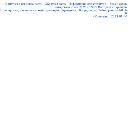
Подняться в верхнюю часть
-
Обратная связь
-
Информация для контактов
-
Знак охраны
авторского права © МСЭ 2026
Все права сохранены
По вопросам, связанным с этой страницей, обращаться :
Координатор Web-страницы МСЭ-
R
Обновлено : 2013-01-30