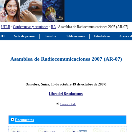
:
UIT-R
:
Conferencias y reuniones
:
RA
: Asamblea de Radiocomunicaciones 2007 (AR-07)
 UIT
Sala de prensa
Eventos
Publicaciones
Estadísticas
Acerca d
Asamblea de Radiocomunicaciones 2007 (AR-07)
(Ginebra, Suiza, 15 de octubre-19 de octubre de 2007)
Libro del Resoluciones
Expandir todo
Documentos