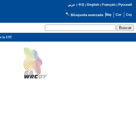
English
Français
Русский
عربي
|
中文
|
|
|
Búsqueda avanzada
e la UIT