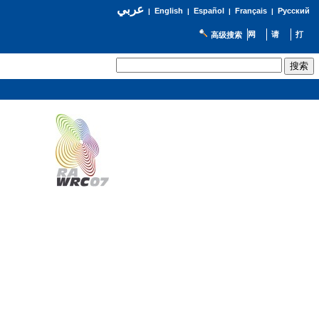
عربي
English
Español
Français
Русский
|
|
|
|
高级搜索