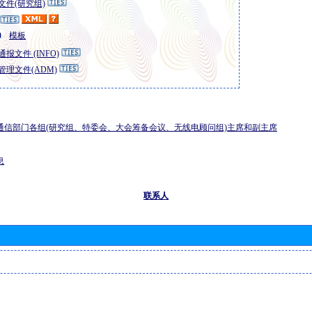
文件(研究组)
模板
报文件 (INFO)
管理文件(ADM)
通信部门各组(研究组、特委会、大会筹备会议、无线电顾问组)主席和副主席
息
联系人