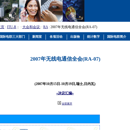
主页
:
ITU-R
； :
大会和会议
; :
RA
: 2007年无线电通信全会(RA-07)
国际电联三大部门
新闻室
各项活动
出版物
统计数字
国际电联简介
2007年无线电通信全会(RA-07)
(2007年10月15日-10月19日,瑞士,日内瓦)
«决议汇编»
全部展开