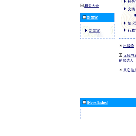
粉色
相关大会
文稿
新闻室
情况通
行政
新闻室
出版物
无线电
的候选人
其它信
[Newsflashes]