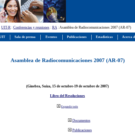
:
UIT-R
:
Conferencias y reuniones
:
RA
: Asamblea de Radiocomunicaciones 2007 (AR-07)
 UIT
Sala de prensa
Eventos
Publicaciones
Estadísticas
Acerca d
Asamblea de Radiocomunicaciones 2007 (AR-07)
(Ginebra, Suiza, 15 de octubre-19 de octubre de 2007)
Libro del Resoluciones
Expandir todo
Documentos
Publicaciones