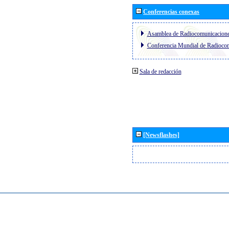
Conferencias conexas
Asamblea de Radiocomunicacion
Conferencia Mundial de Radioc
Sala de redacción
[Newsflashes]