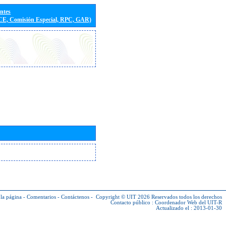
entes
(CE, Comisión Especial, RPC, GAR)
la página
-
Comentarios
-
Contáctenos
-
Copyright © UIT 2026
Reservados todos los derechos
Contacto público :
Coordenador Web del UIT-R
Actualizado el : 2013-01-30