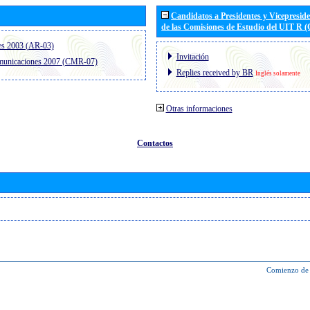
Candidatos a Presidentes y Vicepresid
de las Comisiones de Estudio del UIT R 
es 2003 (AR-03)
Invitación
omunicaciones 2007 (CMR-07)
Replies received by BR
Inglés solamente
Otras informaciones
Contactos
Comienzo de 