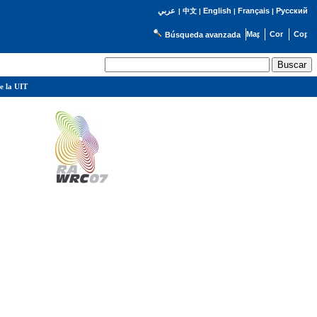
English
Français
Русский
عربي
|
中文
|
|
|
Búsqueda avanzada
e la UIT