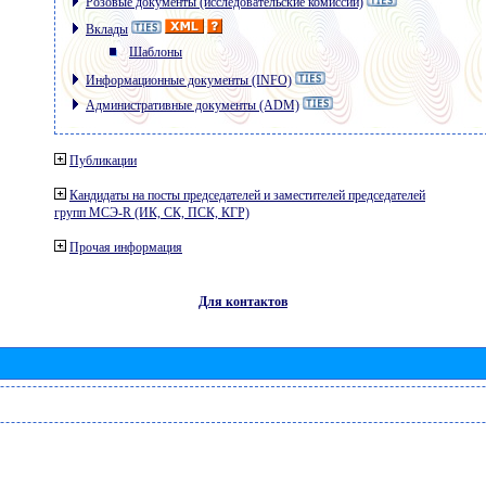
Розовые документы (исследовательские комиссии)
Вклады
Шаблоны
Информационные документы (INFO)
Административные документы (ADM)
Публикации
Кандидаты на посты председателей и заместителей председателей
групп МСЭ-R (ИК, СК, ПСК, КГР)
Прочая информация
Для контактов