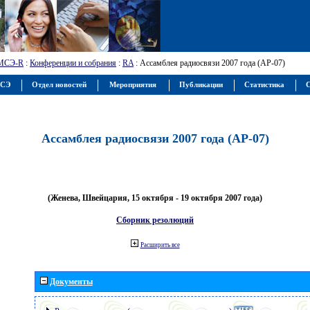
МСЭ-R
:
Конференции и собрания
:
RA
: Ассамблея радиосвязи 2007 года (АР-07)
МСЭ
Отдел новостей
Мероприятия
Публикации
Статистика
С
Ассамблея радиосвязи 2007 года (АР-07)
(Женева, Швейцария, 15 октября - 19 октября 2007 года)
Сборник резолюций
Расширить все
Документы