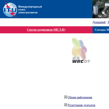
Домашний
:
Сектор радиосвязи (МСЭ-R)
Секторы 
Общая информация
Регистрация делегатов