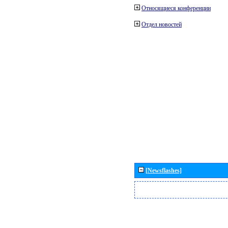
Относящиеся конференции
Отдел новостей
[Newsflashes]