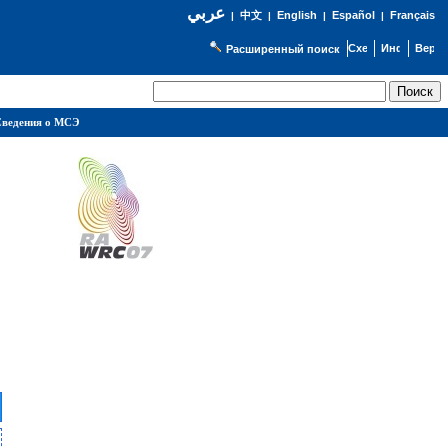
عربي
English
Español
Français
|
中文
|
|
|
Расширенный поиск
ведения о МСЭ