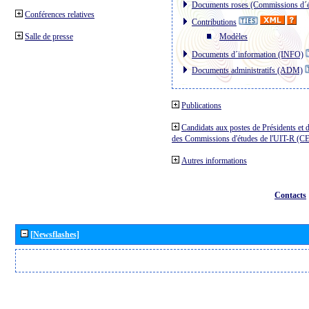
Documents roses (Commissions d´é
Conférences relatives
Contributions
Salle de presse
Modèles
Documents d´information (INFO)
Documents administratifs (ADM)
Publications
Candidats aux postes de Présidents et 
des Commissions d'études de l'UIT-R (C
Autres informations
Contacts
[Newsflashes]