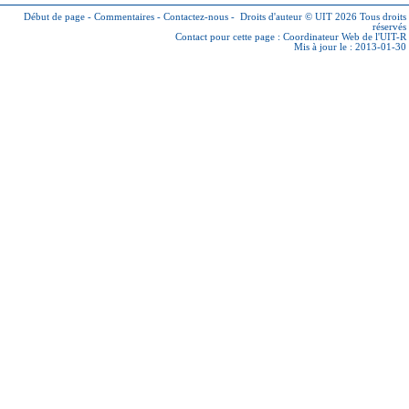
Début de page
-
Commentaires
-
Contactez-nous
-
Droits d'auteur © UIT 2026
Tous droits
réservés
Contact pour cette page :
Coordinateur Web de l'UIT-R
Mis à jour le : 2013-01-30