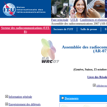
Page principale
:
UIT-R
:
Conférences et réunion
Assemblée des radiocommunications 2007 (AR-
Secteur des radiocommunications (UIT-
Secteurs de l'UIT
Salle de presse
E
R)
Assemblée des radiocom
(AR-07
(Genève, Suisse, 15 octobre
Livre des Résol
Afficher to
Information générale
Documents
Enregistrement des délégués