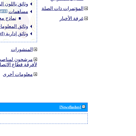
وثائق باللون ا
المؤتمرات ذات الصلة
مساهمات
نماذج مع
غرفة الأخبار
وثائق المعلومات (O
وثائق إدارية (ADM)
المنشورات
مرشحون لمناصب 
لأفرقة قطاع الاتصا
معلومات أخرى
[Newsflashes]