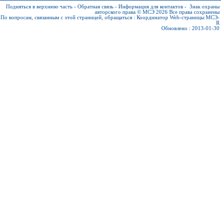
Подняться в верхнюю часть
-
Обратная связь
-
Информация для контактов
-
Знак охраны
авторского права © МСЭ 2026
Все права сохранены
По вопросам, связанным с этой страницей, обращаться :
Координатор Web-страницы МСЭ-
R
Обновлено : 2013-01-30