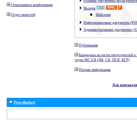
Розовые документы (исследовател
Относящиеся конференции
Вклады
Отдел новостей
Шаблоны
Информационные документы (IN
Административные документы (
Публикации
Кандидаты на посты председателей и 
групп МСЭ-R (ИК, СК, ПСК, КГР)
Прочая информация
Для контакто
[Newsflashes]