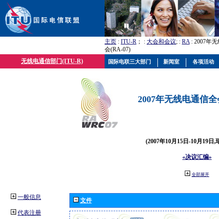
主页
:
ITU-R
； :
大会和会议
; :
RA
: 2007
会(RA-07)
无线电通信部门(ITU-R)
国际电联三大部门
新闻室
各项活动
2007年无线电通信全会(
(2007年10月15日-10月19日
«决议汇编»
全部展开
一般信息
文件
代表注册