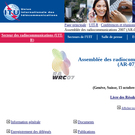
Page principale
:
UIT-R
:
Conférences et réunion
Assemblée des radiocommunications 2007 (AR-
Secteur des radiocommunications (UIT-
Secteurs de l'UIT
Salle de presse
E
R)
Assemblée des radiocom
(AR-07
(Genève, Suisse, 15 octobre
Livre des Résol
Afficher to
Information générale
Documents
Enregistrement des délégués
Publications