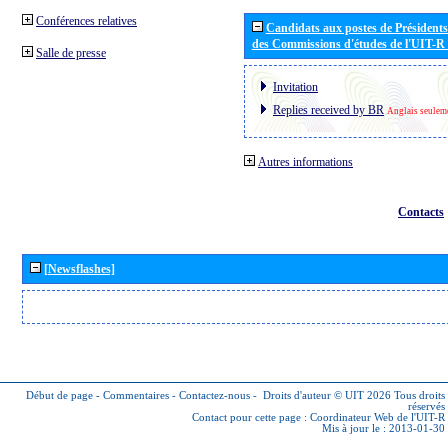
Conférences relatives
Candidats aux postes de Présidents 
des Commissions d'études de l'UIT-R
Salle de presse
Invitation
Replies received by BR
Anglais seulem
Autres informations
Contacts
[Newsflashes]
Début de page
-
Commentaires
-
Contactez-nous
-
Droits d'auteur © UIT 2026
Tous droits
réservés
Contact pour cette page :
Coordinateur Web de l'UIT-R
Mis à jour le : 2013-01-30