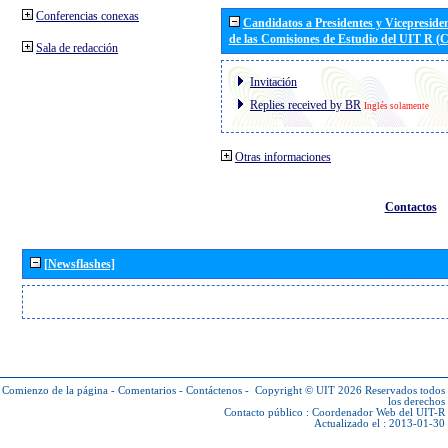
Conferencias conexas
Candidatos a Presidentes y Vicepreside
de las Comisiones de Estudio del UIT R 
Sala de redacción
Invitación
Replies received by BR
Inglés solamente
Otras informaciones
Contactos
[Newsflashes]
Comienzo de la página
-
Comentarios
-
Contáctenos
-
Copyright © UIT 2026
Reservados todos
los derechos
Contacto público :
Coordenador Web del UIT-R
Actualizado el : 2013-01-30