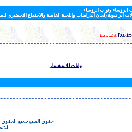
الرؤساء ونواب الرؤساء
ات الراديوية (لجان الدراسات واللجنة الخاصة والاجتماع التحضيري للمؤ
Replies
بالإنكليزية فقط
بيانات للاستفسار
حقوق الطبع
جميع الحقوق 
للات