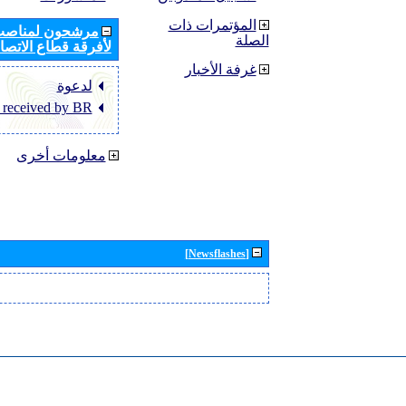
المؤتمرات ذات
مرشحون لمناصب 
الصلة
لأفرقة قطاع الاتصال
غرفة الأخبار
لدعوة
 received by BR
معلومات أخرى
[Newsflashes]