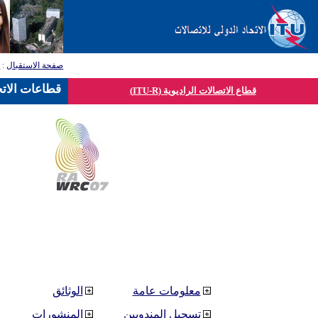
صفحة الاستقبال
:
ق
قطاعات الاتح
قطاع الاتصالات الراديوية (ITU-R)
معلومات عامة
الوثائق
تسجيل المندوبين
المنشورات