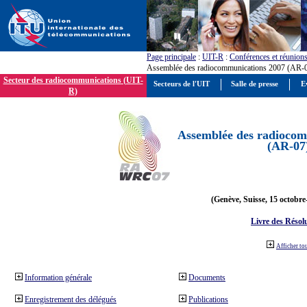
Page principale
:
UIT-R
:
Conférences et réunion
Assemblée des radiocommunications 2007 (AR-
Secteur des radiocommunications (UIT-
Secteurs de l'UIT
Salle de presse
E
R)
Assemblée des radiocom
(AR-07
(Genève, Suisse, 15 octobre
Livre des Résol
Afficher to
Information générale
Documents
Enregistrement des délégués
Publications