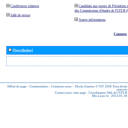
Conférences relatives
Candidats aux postes de Présidents e
des Commissions d'études de l'UIT-R
Salle de presse
Autres informations
Contacts
[Newsflashes]
Début de page
-
Commentaires
-
Contactez-nous
-
Droits d'auteur © UIT 2026
Tous droits
réservés
Contact pour cette page :
Coordinateur Web de l'UIT-R
Mis à jour le : 2013-01-30