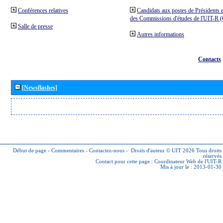
Conférences relatives
Candidats aux postes de Présidents e
des Commissions d'études de l'UIT-R
Salle de presse
Autres informations
Contacts
[Newsflashes]
Début de page
-
Commentaires
-
Contactez-nous
-
Droits d'auteur © UIT 2026
Tous droits
réservés
Contact pour cette page :
Coordinateur Web de l'UIT-R
Mis à jour le : 2013-01-30