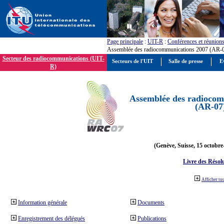
Page principale
:
UIT-R
:
Conférences et réunion
Assemblée des radiocommunications 2007 (AR-
Secteur des radiocommunications (UIT-
Secteurs de l'UIT
Salle de presse
E
R)
Assemblée des radiocom
(AR-07
(Genève, Suisse, 15 octobre
Livre des Résol
Afficher to
Information générale
Documents
Enregistrement des délégués
Publications