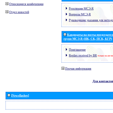
Относящиеся конференции
Резолюции МСЭ-R
Отдел новостей
Вопросы МСЭ-R
Руководящие указания для метод
Кандидаты на посты председател
групп МСЭ-R (ИК, СК, ПСК, КГР)
Приглашение
Replies received by BR
только на англ
Прочая информация
Для контакто
[Newsflashes]