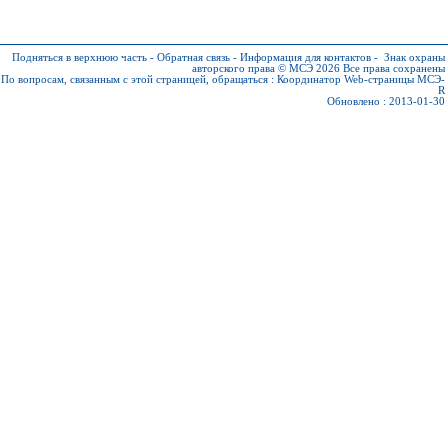
Подняться в верхнюю часть
-
Обратная связь
-
Информация для контактов
-
Знак охраны
авторского права © МСЭ 2026
Все права сохранены
По вопросам, связанным с этой страницей, обращаться :
Координатор Web-страницы МСЭ-
R
Обновлено : 2013-01-30