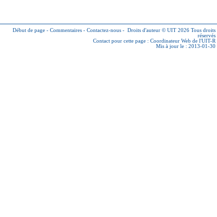
Début de page
-
Commentaires
-
Contactez-nous
-
Droits d'auteur © UIT 2026
Tous droits
réservés
Contact pour cette page :
Coordinateur Web de l'UIT-R
Mis à jour le : 2013-01-30