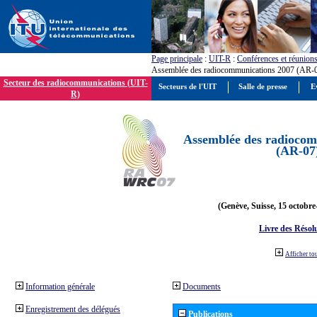
Page principale
:
UIT-R
:
Conférences et réunion
Assemblée des radiocommunications 2007 (AR-
Secteur des radiocommunications (UIT-
Secteurs de l'UIT
Salle de presse
E
R)
Assemblée des radiocom
(AR-07
(Genève, Suisse, 15 octobre
Livre des Résol
Afficher to
Information générale
Documents
Enregistrement des délégués
Publications