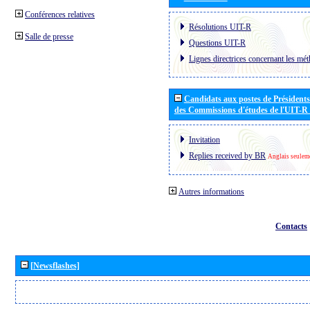
Conférences relatives
Résolutions UIT-R
Salle de presse
Questions UIT-R
Lignes directrices concernant les mét
Candidats aux postes de Présidents 
des Commissions d'études de l'UIT-R
Invitation
Replies received by BR
Anglais seulem
Autres informations
Contacts
[Newsflashes]