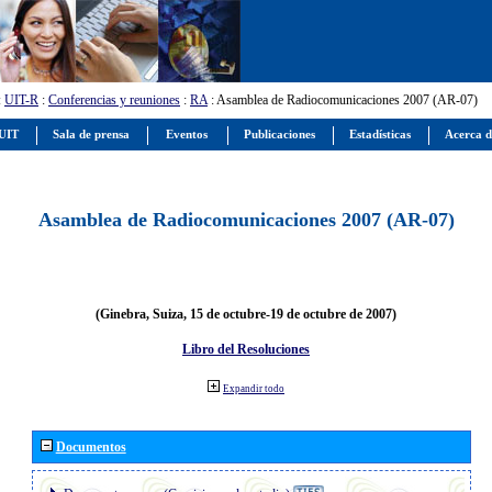
:
UIT-R
:
Conferencias y reuniones
:
RA
: Asamblea de Radiocomunicaciones 2007 (AR-07)
 UIT
Sala de prensa
Eventos
Publicaciones
Estadísticas
Acerca d
Asamblea de Radiocomunicaciones 2007 (AR-07)
(Ginebra, Suiza, 15 de octubre-19 de octubre de 2007)
Libro del Resoluciones
Expandir todo
Documentos