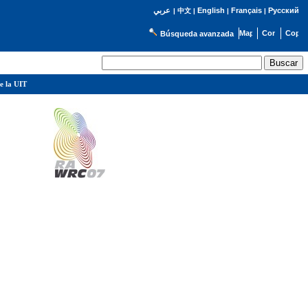
English
Français
Русский
عربي
|
中文
|
|
|
Búsqueda avanzada
e la UIT