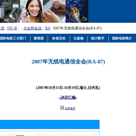
主页
:
ITU-R
； :
大会和会议
; :
RA
: 2007年无线电通信全会(RA-07)
国际电联三大部门
新闻室
各项活动
出版物
统计数字
国际电联简介
2007年无线电通信全会(RA-07)
(2007年10月15日-10月19日,瑞士,日内瓦)
«决议汇编»
全部展开