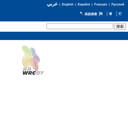
عربي
English
Español
Français
Русский
|
|
|
|
高级搜索