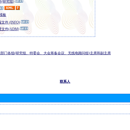
(研究组)
模板
文件 (INFO)
文件(ADM)
部门各组(研究组、特委会、大会筹备会议、无线电顾问组)主席和副主席
联系人