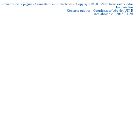
Comienzo de la página
-
Comentarios
-
Contáctenos
-
Copyright © UIT 2026
Reservados todos
los derechos
Contacto público :
Coordenador Web del UIT-R
Actualizado el : 2013-01-30