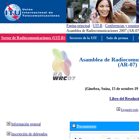
Pagína principal
:
UIT-R
:
Conferencias y reunio
Asamblea de Radiocomunicaciones 2007 (AR-07
Sector de Radiocomunicaciones (UIT-R)
Sectores de la UIT
Sala de prensa
Asamblea de Radiocomun
(AR-07)
(Ginebra, Suiza, 15 de octubre-19
Libro del Resoluci
Expandir todo
Información general
Documentos
Inscripción de delegados