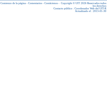
Comienzo de la página
-
Comentarios
-
Contáctenos
-
Copyright © UIT 2026
Reservados todos
los derechos
Contacto público :
Coordenador Web del UIT-R
Actualizado el : 2013-01-30