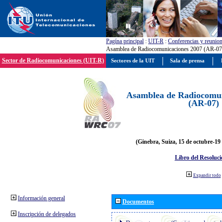
Pagína principal
:
UIT-R
:
Conferencias y reunio
Asamblea de Radiocomunicaciones 2007 (AR-07
Sector de Radiocomunicaciones (UIT-R)
Sectores de la UIT
Sala de prensa
Asamblea de Radiocomun
(AR-07)
(Ginebra, Suiza, 15 de octubre-19
Libro del Resoluci
Expandir todo
Información general
Documentos
Inscripción de delegados