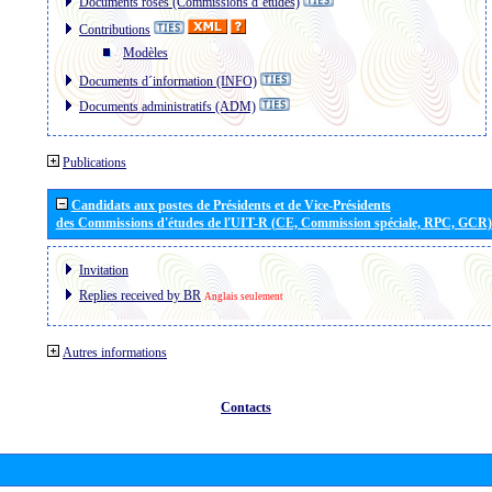
Documents roses (Commissions d´études)
Contributions
Modèles
Documents d´information (INFO)
Documents administratifs (ADM)
Publications
Candidats aux postes de Présidents et de Vice-Présidents
des Commissions d'études de l'UIT-R (CE, Commission spéciale, RPC, GCR)
Invitation
Replies received by BR
Anglais seulement
Autres informations
Contacts