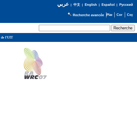
عربي
English
Español
Русский
|
中文
|
|
|
Recherche avancée
 de l'UIT