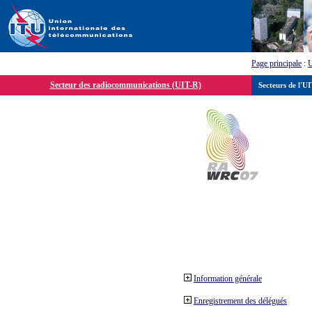
Page principale
:
Secteur des radiocommunications (UIT-R)
Secteurs de l'U
Information générale
Enregistrement des délégués