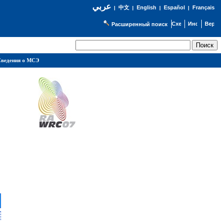
عربي
English
Español
Français
|
中文
|
|
|
Расширенный поиск
ведения о МСЭ