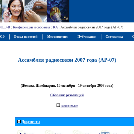
МСЭ-R
:
Конференции и собрания
:
RA
: Ассамблея радиосвязи 2007 года (АР-07)
МСЭ
Отдел новостей
Мероприятия
Публикации
Статистика
С
Ассамблея радиосвязи 2007 года (АР-07)
(Женева, Швейцария, 15 октября - 19 октября 2007 года)
Сборник резолюций
Расширить все
Документы