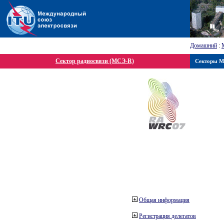
Домашний
:
Сектор радиосвязи (МСЭ-R)
Секторы 
Общая информация
Регистрация делегатов