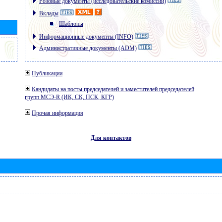
Розовые документы (исследовательские комиссии)
Вклады
Шаблоны
Информационные документы (INFO)
Административные документы (ADM)
Публикации
Кандидаты на посты председателей и заместителей председателей
групп МСЭ-R (ИК, СК, ПСК, КГР)
Прочая информация
Для контактов