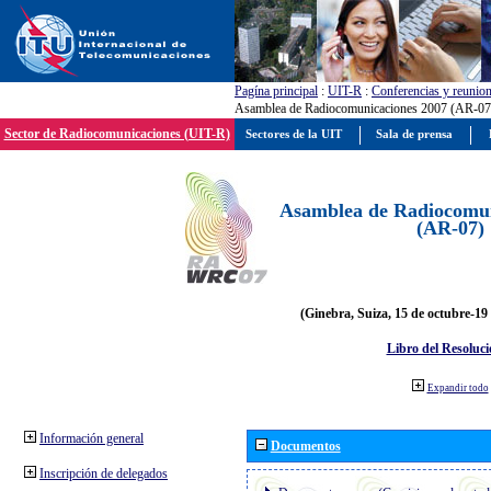
Pagína principal
:
UIT-R
:
Conferencias y reunio
Asamblea de Radiocomunicaciones 2007 (AR-07
Sector de Radiocomunicaciones (UIT-R)
Sectores de la UIT
Sala de prensa
Asamblea de Radiocomun
(AR-07)
(Ginebra, Suiza, 15 de octubre-19
Libro del Resoluci
Expandir todo
Información general
Documentos
Inscripción de delegados