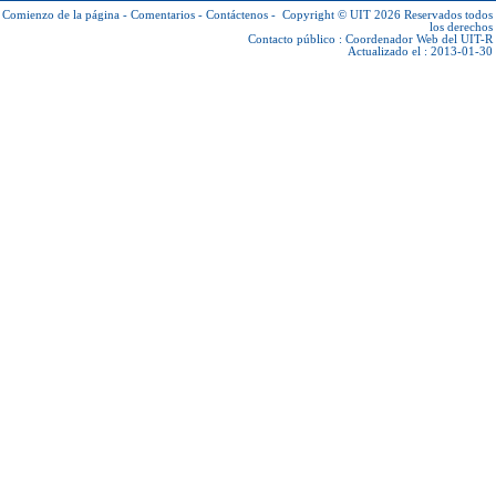
Comienzo de la página
-
Comentarios
-
Contáctenos
-
Copyright © UIT 2026
Reservados todos
los derechos
Contacto público :
Coordenador Web del UIT-R
Actualizado el : 2013-01-30