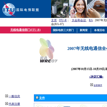
主页
:
ITU-R
； :
大会和会议
; :
RA
: 2007
会(RA-07)
无线电通信部门(ITU-R)
国际电联三大部门
新闻室
各项活动
2007年无线电通信全会(
(2007年10月15日-10月19日
«决议汇编»
全部展开
一般信息
文件
代表注册