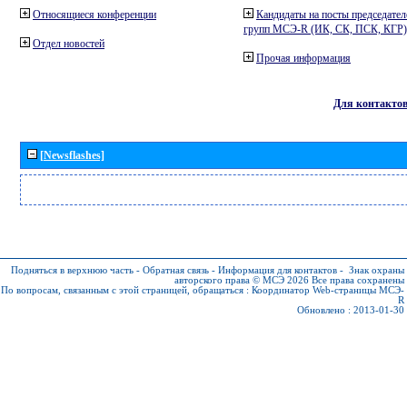
Относящиеся конференции
Кандидаты на посты председател
групп МСЭ-R (ИК, СК, ПСК, КГР)
Отдел новостей
Прочая информация
Для контакто
[Newsflashes]
Подняться в верхнюю часть
-
Обратная связь
-
Информация для контактов
-
Знак охраны
авторского права © МСЭ 2026
Все права сохранены
По вопросам, связанным с этой страницей, обращаться :
Координатор Web-страницы МСЭ-
R
Обновлено : 2013-01-30