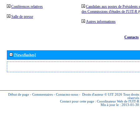
Conférences relatives
Candidats aux postes de Présidents e
des Commissions d'études de l'UIT-R
Salle de presse
Autres informations
Contacts
[Newsflashes]
Début de page
-
Commentaires
-
Contactez-nous
-
Droits d'auteur © UIT 2026
Tous droits
réservés
Contact pour cette page :
Coordinateur Web de l'UIT-R
Mis à jour le : 2013-01-30