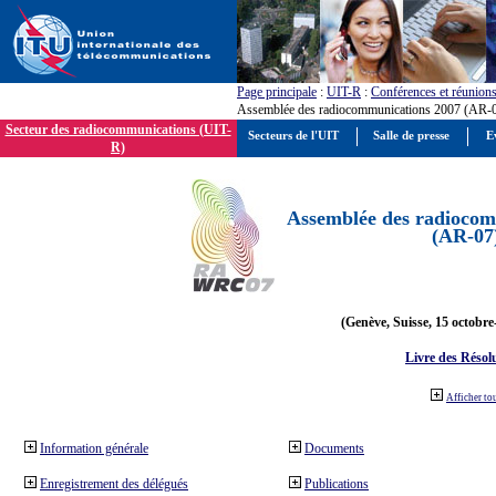
Page principale
:
UIT-R
:
Conférences et réunion
Assemblée des radiocommunications 2007 (AR-
Secteur des radiocommunications (UIT-
Secteurs de l'UIT
Salle de presse
E
R)
Assemblée des radiocom
(AR-07
(Genève, Suisse, 15 octobre
Livre des Résol
Afficher to
Information générale
Documents
Enregistrement des délégués
Publications