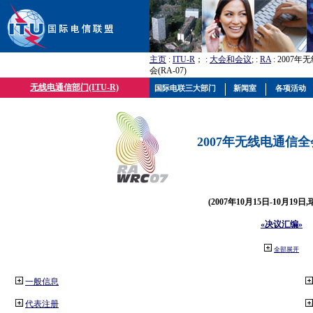
主页
:
ITU-R
； :
大会和会议
; :
RA
: 2007
会(RA-07)
无线电通信部门(ITU-R)
国际电联三大部门
新闻室
各项活动
2007年无线电通信全会(
(2007年10月15日-10月19日
«决议汇编»
全部展开
一般信息
代表注册