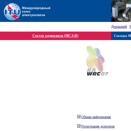
Домашний
:
Сектор радиосвязи (МСЭ-R)
Секторы 
Общая информация
Регистрация делегатов