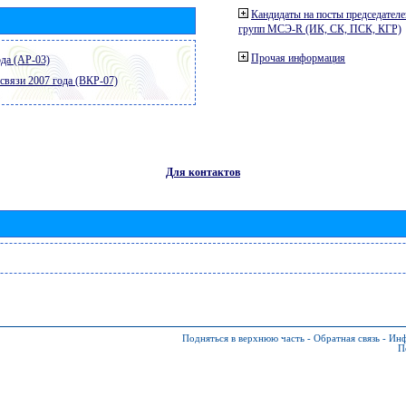
Кандидаты на посты председателе
групп МСЭ-R (ИК, СК, ПСК, КГР)
Прочая информация
да (АР-03)
связи 2007 года (ВКР-07)
Для контактов
Подняться в верхнюю часть
-
Обратная связь
-
Инф
П