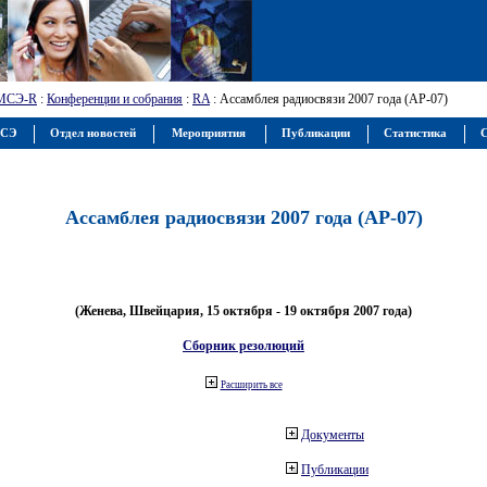
МСЭ-R
:
Конференции и собрания
:
RA
: Ассамблея радиосвязи 2007 года (АР-07)
МСЭ
Отдел новостей
Мероприятия
Публикации
Статистика
С
Ассамблея радиосвязи 2007 года (АР-07)
(Женева, Швейцария, 15 октября - 19 октября 2007 года)
Сборник резолюций
Расширить все
Документы
Публикации