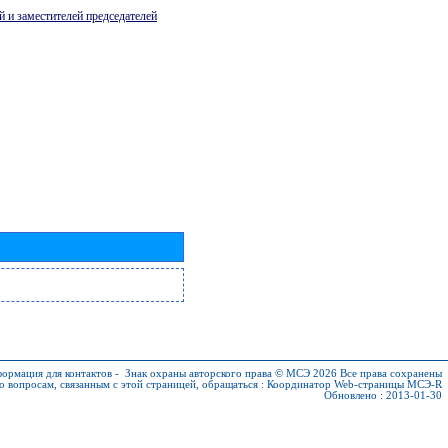
й и заместителей председателей
ормация для контактов
-
Знак охраны авторского права © МСЭ 2026
Все права сохранены
о вопросам, связанным с этой страницей, обращаться :
Координатор Web-страницы МСЭ-R
Обновлено : 2013-01-30