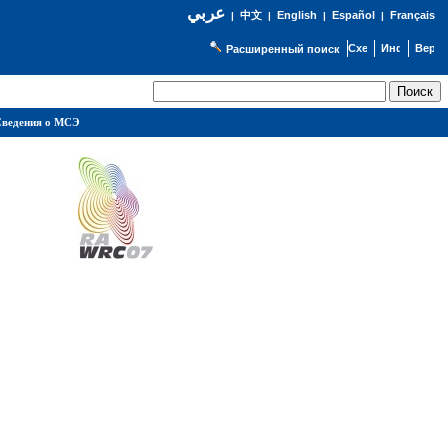
عربي
English
Español
Français
|
中文
|
|
|
Расширенный поиск
ведения о МСЭ