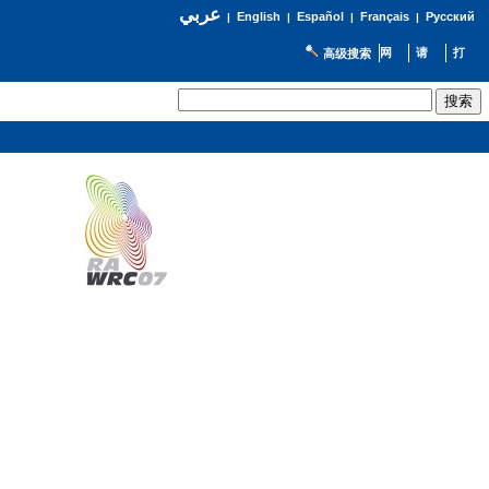
عربي
English
Español
Français
Русский
|
|
|
|
高级搜索