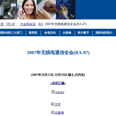
主页
:
ITU-R
； :
大会和会议
; :
RA
: 2007年无线电通信全会(RA-07)
国际电联三大部门
新闻室
各项活动
出版物
统计数字
国际电联简介
2007年无线电通信全会(RA-07)
(2007年10月15日-10月19日,瑞士,日内瓦)
«决议汇编»
全部展开
文件
出版物