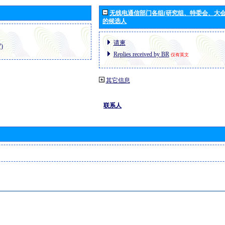
无线电通信部门各组(研究组、特委会、大
的候选人
请柬
)
Replies received by BR
仅有英文
其它信息
联系人