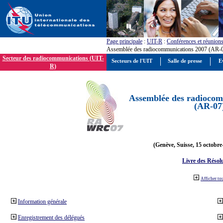
Page principale
:
UIT-R
:
Conférences et réunion
Assemblée des radiocommunications 2007 (AR-
Secteur des radiocommunications (UIT-
Secteurs de l'UIT
Salle de presse
E
R)
Assemblée des radiocom
(AR-07
(Genève, Suisse, 15 octobre
Livre des Résol
Afficher to
Information générale
Enregistrement des délégués