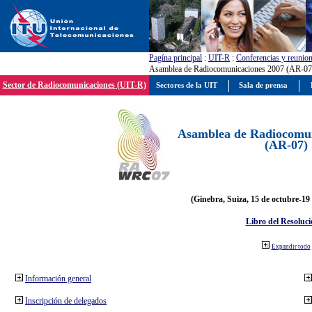
Pagína principal
:
UIT-R
:
Conferencias y reunio
Asamblea de Radiocomunicaciones 2007 (AR-07
Sector de Radiocomunicaciones (UIT-R)
Sectores de la UIT
Sala de prensa
Asamblea de Radiocomun
(AR-07)
(Ginebra, Suiza, 15 de octubre-19
Libro del Resoluci
Expandir todo
Información general
Inscripción de delegados