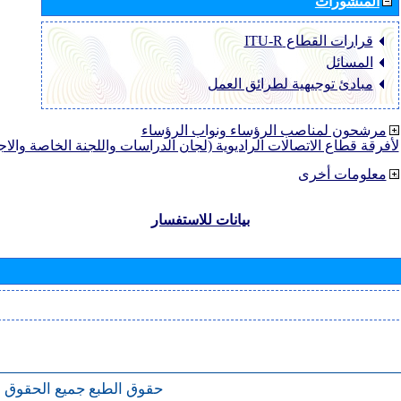
المنشورات
قرارات القطاع ‏ITU-R
المسائل
مبادئ توجيهية لطرائق العمل
مرشحون لمناصب الرؤساء ونواب الرؤساء
لأفرقة قطاع الاتصالات الراديوية (لجان الدراسات واللجنة الخاصة والا
معلومات أخرى
بيانات للاستفسار
حقوق الطبع
جميع الحقوق 