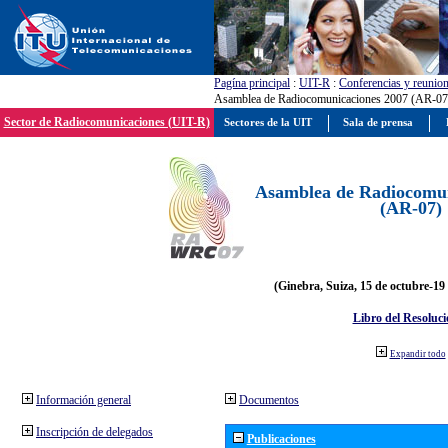
Pagína principal
:
UIT-R
:
Conferencias y reunio
Asamblea de Radiocomunicaciones 2007 (AR-07
Sector de Radiocomunicaciones (UIT-R)
Sectores de la UIT
Sala de prensa
Asamblea de Radiocomun
(AR-07)
(Ginebra, Suiza, 15 de octubre-19
Libro del Resoluci
Expandir todo
Información general
Documentos
Inscripción de delegados
Publicaciones