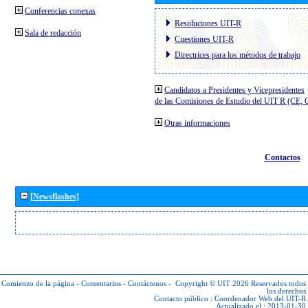
Conferencias conexas
Resoluciones UIT-R
Sala de redacción
Cuestiones UIT-R
Directrices para los métodos de trabajo
Candidatos a Presidentes y Vicepresidentes
de las Comisiones de Estudio del UIT R (CE,
Otras informaciones
Contactos
[Newsflashes]
Comienzo de la página
-
Comentarios
-
Contáctenos
-
Copyright © UIT 2026
Reservados todos
los derechos
Contacto público :
Coordenador Web del UIT-R
Actualizado el : 2013-01-30