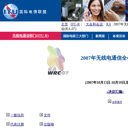
主页
:
ITU-R
； :
大会和会议
; :
RA
: 2007
会(RA-07)
无线电通信部门(ITU-R)
国际电联三大部门
新闻室
各项活动
2007年无线电通信全会(
(2007年10月15日-10月19日
«决议汇编»
全部展开
一般信息
文件
代表注册
出版物