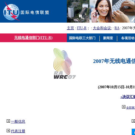
主页
:
ITU-R
； :
大会和会议
; :
RA
: 2007
无线电通信部门(ITU-R)
国际电联三大部门
新闻室
各项活动
2007年无线电通信
(2007年10月15日-10
«决议汇
全部展
一般信息
代表注册