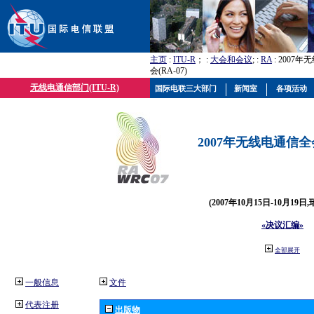
主页
:
ITU-R
； :
大会和会议
; :
RA
: 2007
会(RA-07)
无线电通信部门(ITU-R)
国际电联三大部门
新闻室
各项活动
2007年无线电通信全会(
(2007年10月15日-10月19日
«决议汇编»
全部展开
一般信息
文件
代表注册
出版物