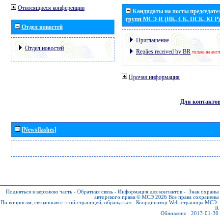
Относящиеся конференции
Кандидаты на посты председател
групп МСЭ-R (ИК, СК, ПСК, КГР)
Отдел новостей
Приглашение
Отдел новостей
Replies received by BR
только на анг
Прочая информация
Для контакто
[Newsflashes]
Подняться в верхнюю часть
-
Обратная связь
-
Информация для контактов
-
Знак охраны
авторского права © МСЭ 2026
Все права сохранены
По вопросам, связанным с этой страницей, обращаться :
Координатор Web-страницы МСЭ-
R
Обновлено : 2013-01-30