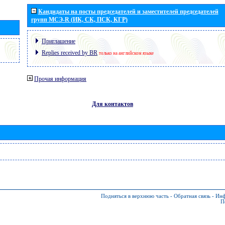
Кандидаты на посты председателей и заместителей председателей
групп МСЭ-R (ИК, СК, ПСК, КГР)
Приглашение
Replies received by BR
только на английском языке
Прочая информация
Для контактов
Подняться в верхнюю часть
-
Обратная связь
-
Инф
П