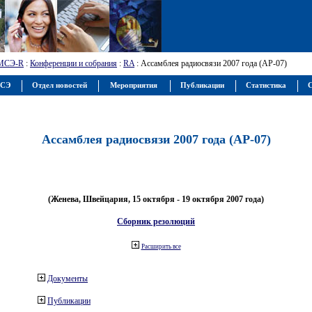
МСЭ-R
:
Конференции и собрания
:
RA
: Ассамблея радиосвязи 2007 года (АР-07)
МСЭ
Отдел новостей
Мероприятия
Публикации
Статистика
С
Ассамблея радиосвязи 2007 года (АР-07)
(Женева, Швейцария, 15 октября - 19 октября 2007 года)
Сборник резолюций
Расширить все
Документы
Публикации