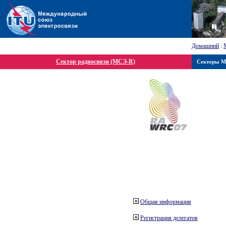
Домашний
:
Сектор радиосвязи (МСЭ-R)
Секторы 
Общая информация
Регистрация делегатов