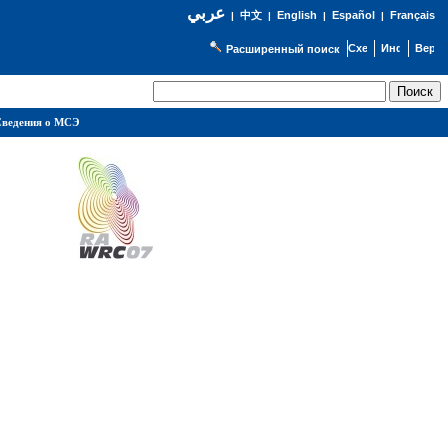
عربي
English
Español
Français
|
中文
|
|
|
Расширенный поиск
ведения о МСЭ