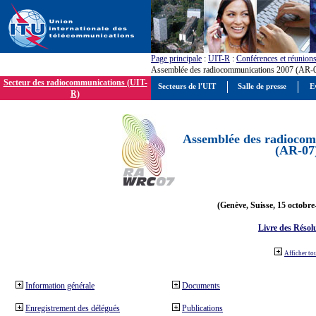
Page principale
:
UIT-R
:
Conférences et réunion
Assemblée des radiocommunications 2007 (AR-
Secteur des radiocommunications (UIT-
Secteurs de l'UIT
Salle de presse
E
R)
Assemblée des radiocom
(AR-07
(Genève, Suisse, 15 octobre
Livre des Résol
Afficher to
Information générale
Documents
Enregistrement des délégués
Publications