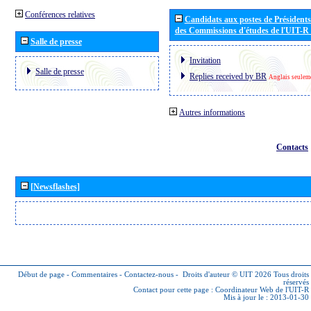
Conférences relatives
Candidats aux postes de Présidents 
des Commissions d'études de l'UIT-R
Salle de presse
Invitation
Salle de presse
Replies received by BR
Anglais seulem
Autres informations
Contacts
[Newsflashes]
Début de page
-
Commentaires
-
Contactez-nous
-
Droits d'auteur © UIT 2026
Tous droits
réservés
Contact pour cette page :
Coordinateur Web de l'UIT-R
Mis à jour le : 2013-01-30