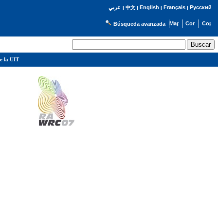
English
Français
Русский
عربي
|
中文
|
|
|
Búsqueda avanzada
e la UIT