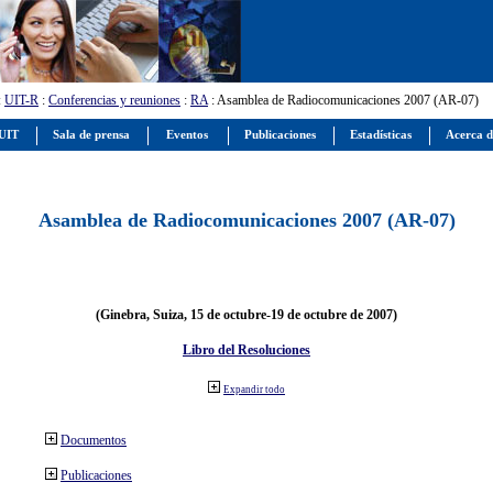
:
UIT-R
:
Conferencias y reuniones
:
RA
: Asamblea de Radiocomunicaciones 2007 (AR-07)
 UIT
Sala de prensa
Eventos
Publicaciones
Estadísticas
Acerca d
Asamblea de Radiocomunicaciones 2007 (AR-07)
(Ginebra, Suiza, 15 de octubre-19 de octubre de 2007)
Libro del Resoluciones
Expandir todo
Documentos
Publicaciones