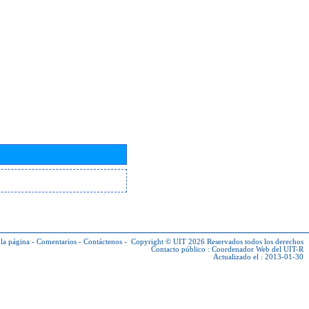
la página
-
Comentarios
-
Contáctenos
-
Copyright © UIT 2026
Reservados todos los derechos
Contacto público :
Coordenador Web del UIT-R
Actualizado el : 2013-01-30