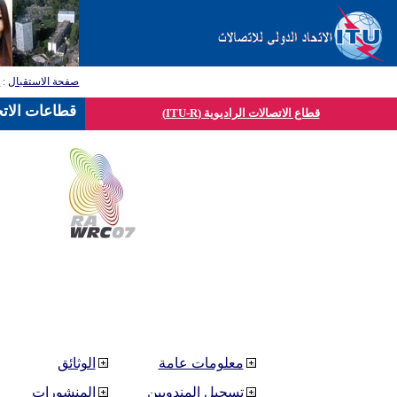
صفحة الاستقبال
:
ق
قطاعات الاتح
قطاع الاتصالات الراديوية (ITU-R)
معلومات عامة
الوثائق
تسجيل المندوبين
المنشورات