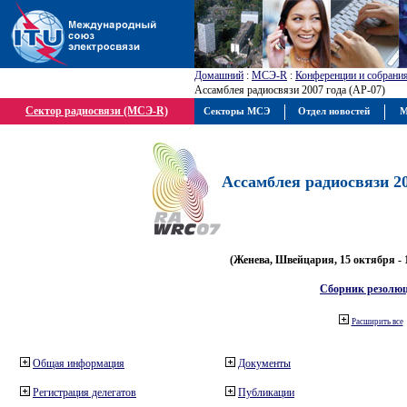
Домашний
:
МСЭ-R
:
Конференции и собрани
Ассамблея радиосвязи 2007 года (АР-07)
Сектор радиосвязи (МСЭ-R)
Секторы МСЭ
Отдел новостей
М
Ассамблея радиосвязи 20
(Женева, Швейцария, 15 октября - 
Сборник резолю
Расширить все
Общая информация
Документы
Регистрация делегатов
Публикации