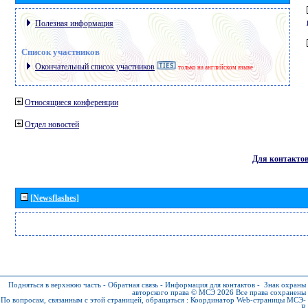
Полезная информация
Список участников
Окончательный список участников
только на английском языке
Относящиеся конференции
Отдел новостей
Для контакто
[Newsflashes]
Подняться в верхнюю часть
-
Обратная связь
-
Информация для контактов
-
Знак охраны
авторского права © МСЭ 2026
Все права сохранены
По вопросам, связанным с этой страницей, обращаться :
Координатор Web-страницы МСЭ-
R