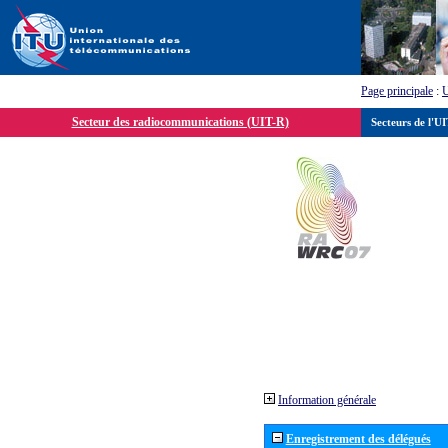
Page principale
:
Secteur des radiocommunications (UIT-R)
Secteurs de l'U
Information générale
Enregistrement des délégués