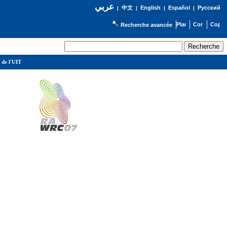
عربي
English
Español
Русский
|
中文
|
|
|
Recherche avancée
 de l'UIT