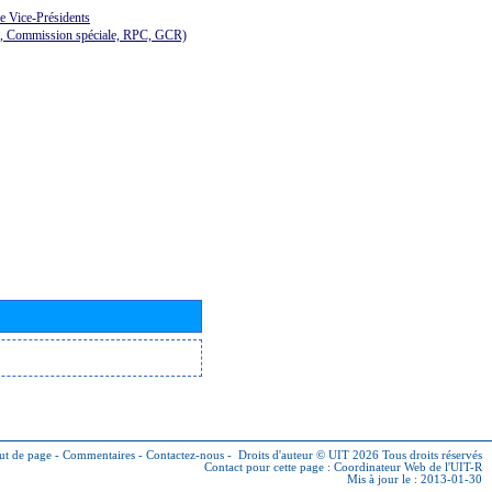
de Vice-Présidents
E, Commission spéciale, RPC, GCR)
ut de page
-
Commentaires
-
Contactez-nous
-
Droits d'auteur © UIT 2026
Tous droits réservés
Contact pour cette page :
Coordinateur Web de l'UIT-R
Mis à jour le : 2013-01-30