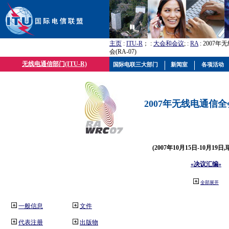
主页
:
ITU-R
； :
大会和会议
; :
RA
: 2007
会(RA-07)
无线电通信部门(ITU-R)
国际电联三大部门
新闻室
各项活动
2007年无线电通信全会(
(2007年10月15日-10月19日
«决议汇编»
全部展开
一般信息
文件
代表注册
出版物