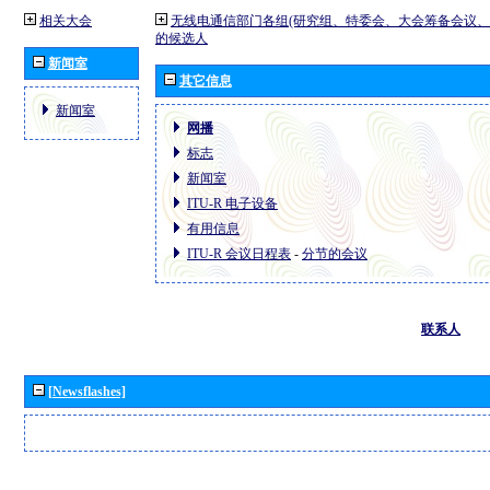
相关大会
无线电通信部门各组(研究组、特委会、大会筹备会议、
的候选人
新闻室
其它信息
新闻室
网播
标志
新闻室
ITU-R 电子设备
有用信息
ITU-R 会议日程表
-
分节的会议
联系人
[Newsflashes]