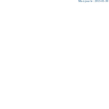
Mis à jour le : 2013-01-30