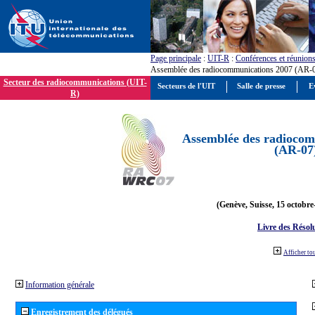
Page principale
:
UIT-R
:
Conférences et réunion
Assemblée des radiocommunications 2007 (AR-
Secteur des radiocommunications (UIT-
Secteurs de l'UIT
Salle de presse
E
R)
Assemblée des radiocom
(AR-07
(Genève, Suisse, 15 octobre
Livre des Résol
Afficher to
Information générale
Enregistrement des délégués